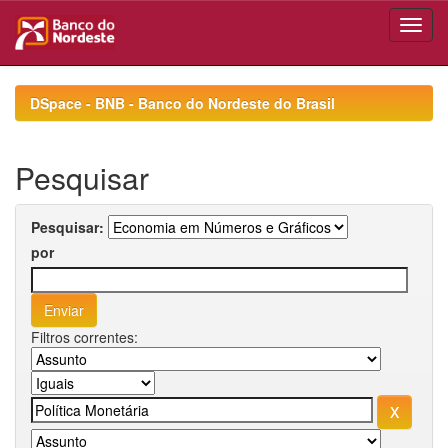
Skip
navigation
DSpace - BNB - Banco do Nordeste do Brasil
Pesquisar
Pesquisar:
por
Filtros correntes: