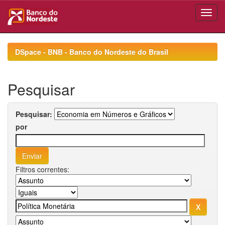
Skip
navigation
DSpace - BNB - Banco do Nordeste do Brasil
Pesquisar
Pesquisar:
por
Filtros correntes: