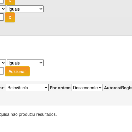
or:
Por ordem
Autores/Regi
quisa não produziu resultados.