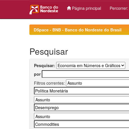
Página principal
Percorrer
Skip
navigation
DSpace - BNB - Banco do Nordeste do Brasil
Pesquisar
Pesquisar:
por
Filtros correntes: