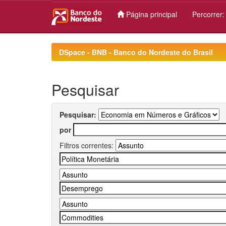
Página principal
Percorrer
Skip
navigation
DSpace - BNB - Banco do Nordeste do Brasil
Pesquisar
Pesquisar:
por
Filtros correntes: