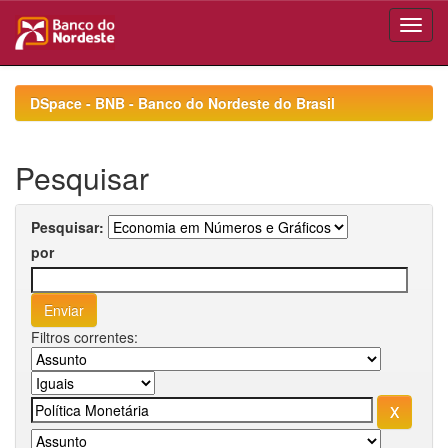
Skip
navigation
DSpace - BNB - Banco do Nordeste do Brasil
Pesquisar
Pesquisar:
por
Filtros correntes: