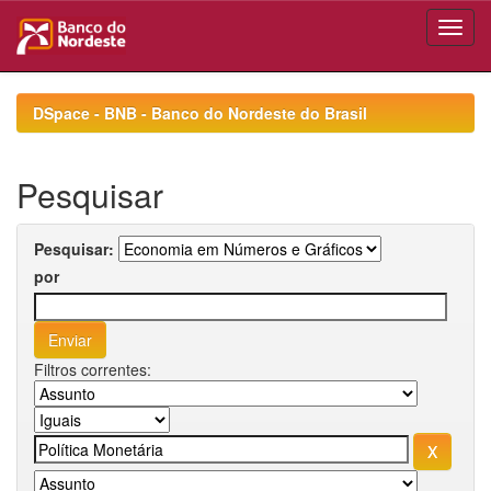
Skip
navigation
DSpace - BNB - Banco do Nordeste do Brasil
Pesquisar
Pesquisar:
por
Filtros correntes: