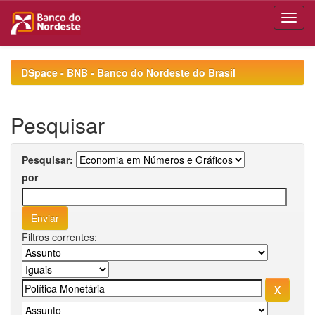
Skip
navigation
DSpace - BNB - Banco do Nordeste do Brasil
Pesquisar
Pesquisar:
por
Filtros correntes: