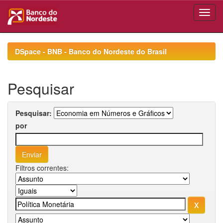
Skip
navigation
DSpace - BNB - Banco do Nordeste do Brasil
Pesquisar
Pesquisar:
por
Filtros correntes: