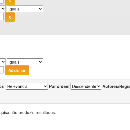
or:
Por ordem
Autores/Regi
quisa não produziu resultados.