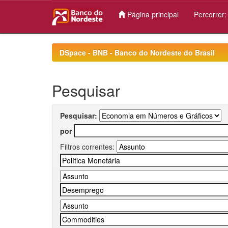
Página principal
Percorrer
Skip
navigation
DSpace - BNB - Banco do Nordeste do Brasil
Pesquisar
Pesquisar:
por
Filtros correntes: