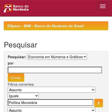
Skip
navigation
DSpace - BNB - Banco do Nordeste do Brasil
Pesquisar
Pesquisar:
por
Filtros correntes: