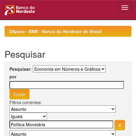
Skip
navigation
DSpace - BNB - Banco do Nordeste do Brasil
Pesquisar
Pesquisar:
por
Filtros correntes: