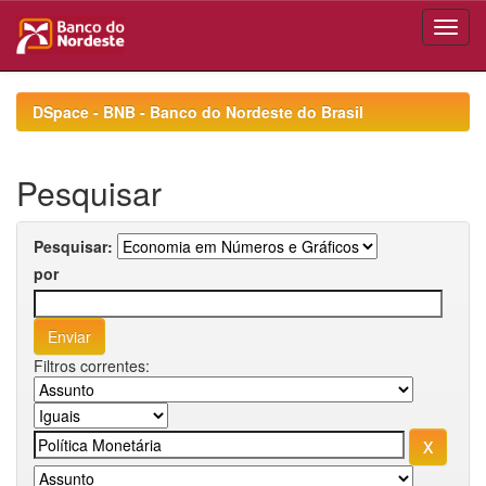
Skip
navigation
DSpace - BNB - Banco do Nordeste do Brasil
Pesquisar
Pesquisar:
por
Filtros correntes: