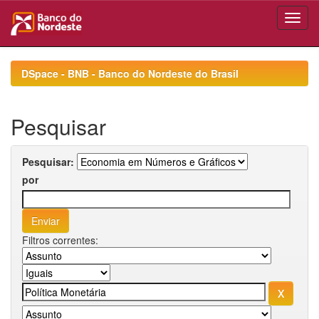
Skip
navigation
DSpace - BNB - Banco do Nordeste do Brasil
Pesquisar
Pesquisar:
por
Filtros correntes: