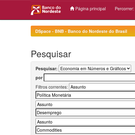
Página principal
Percorrer
Skip
navigation
DSpace - BNB - Banco do Nordeste do Brasil
Pesquisar
Pesquisar:
por
Filtros correntes: