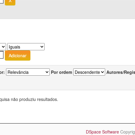
or:
Por ordem
Autores/Regi
quisa não produziu resultados.
DSpace Software
Copyrig