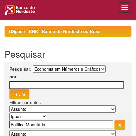
Skip
navigation
DSpace - BNB - Banco do Nordeste do Brasil
Pesquisar
Pesquisar:
por
Filtros correntes: