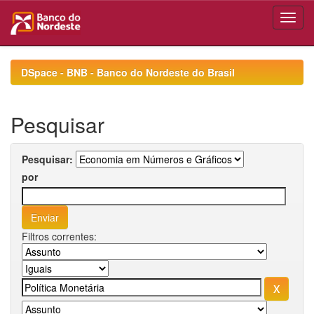
Skip
navigation
DSpace - BNB - Banco do Nordeste do Brasil
Pesquisar
Pesquisar:
por
Filtros correntes: