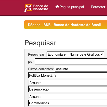
Página principal
Percorrer
Skip
navigation
DSpace - BNB - Banco do Nordeste do Brasil
Pesquisar
Pesquisar:
por
Filtros correntes: