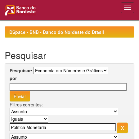
Skip
navigation
DSpace - BNB - Banco do Nordeste do Brasil
Pesquisar
Pesquisar:
por
Filtros correntes: