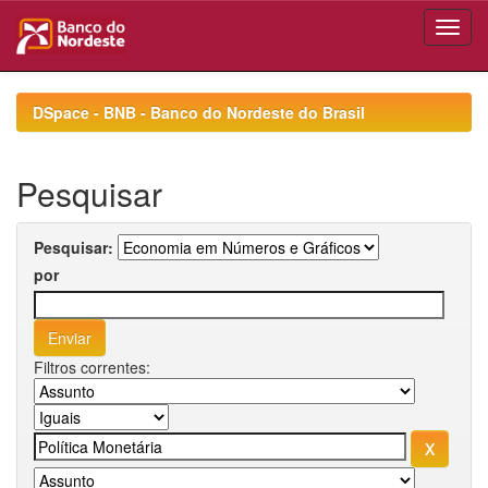
Skip
navigation
DSpace - BNB - Banco do Nordeste do Brasil
Pesquisar
Pesquisar:
por
Filtros correntes: