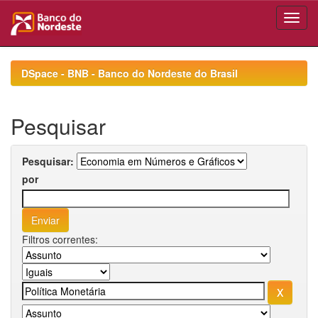
Skip
navigation
DSpace - BNB - Banco do Nordeste do Brasil
Pesquisar
Pesquisar:
por
Filtros correntes: