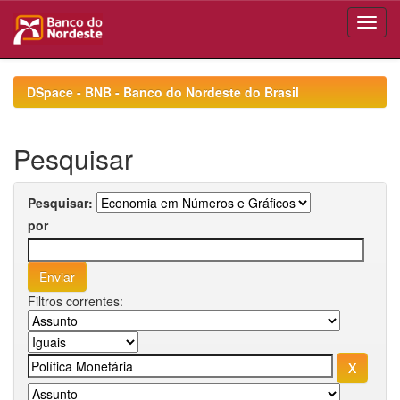
Skip
navigation
DSpace - BNB - Banco do Nordeste do Brasil
Pesquisar
Pesquisar:
por
Filtros correntes: