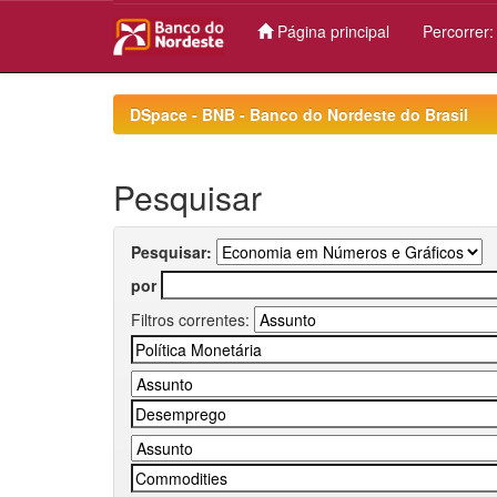
Página principal
Percorrer
Skip
navigation
DSpace - BNB - Banco do Nordeste do Brasil
Pesquisar
Pesquisar:
por
Filtros correntes: