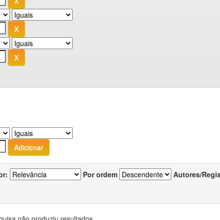
or:
Por ordem
Autores/Regi
quisa não produziu resultados.