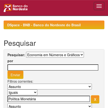
Skip
navigation
DSpace - BNB - Banco do Nordeste do Brasil
Pesquisar
Pesquisar:
por
Filtros correntes: