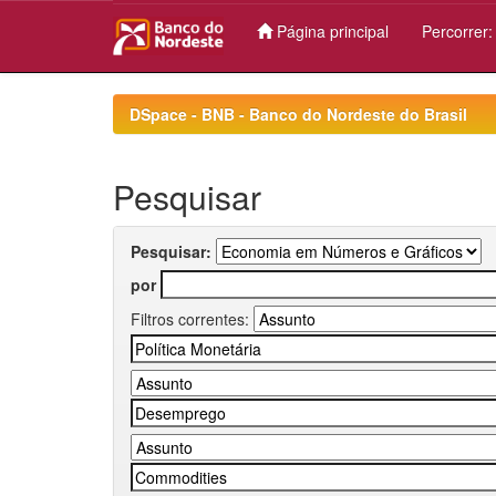
Página principal
Percorrer
Skip
navigation
DSpace - BNB - Banco do Nordeste do Brasil
Pesquisar
Pesquisar:
por
Filtros correntes: