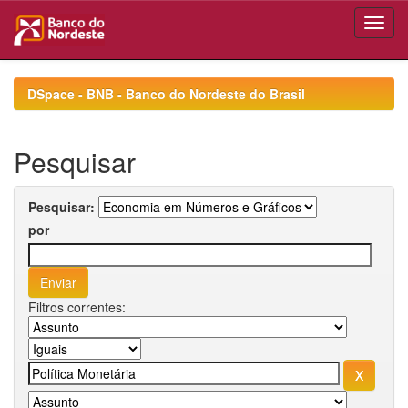
Skip
navigation
DSpace - BNB - Banco do Nordeste do Brasil
Pesquisar
Pesquisar:
por
Filtros correntes: