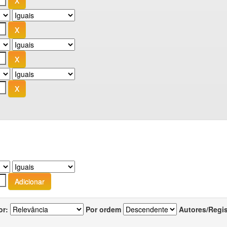
or:
Por ordem
Autores/Regi