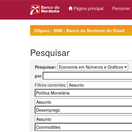
Página principal
Percorrer
Skip
navigation
DSpace - BNB - Banco do Nordeste do Brasil
Pesquisar
Pesquisar:
por
Filtros correntes: