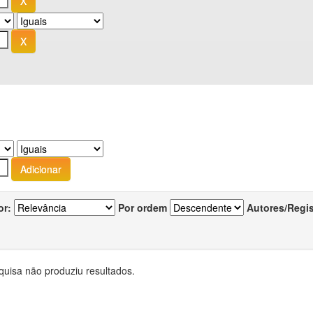
or:
Por ordem
Autores/Regi
quisa não produziu resultados.