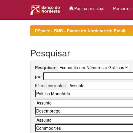
Página principal
Percorrer
Skip
navigation
DSpace - BNB - Banco do Nordeste do Brasil
Pesquisar
Pesquisar:
por
Filtros correntes: