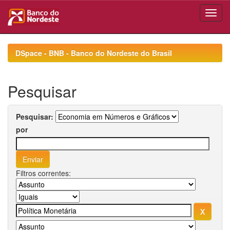
Skip
navigation
DSpace - BNB - Banco do Nordeste do Brasil
Pesquisar
Pesquisar:
por
Filtros correntes: