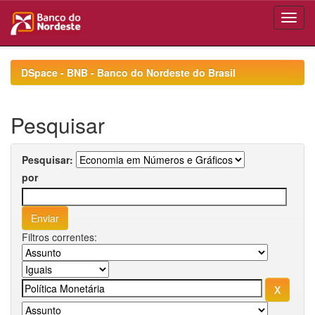
Skip
navigation
DSpace - BNB - Banco do Nordeste do Brasil
Pesquisar
Pesquisar:
por
Filtros correntes: