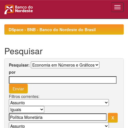
Skip
navigation
DSpace - BNB - Banco do Nordeste do Brasil
Pesquisar
Pesquisar:
por
Filtros correntes: