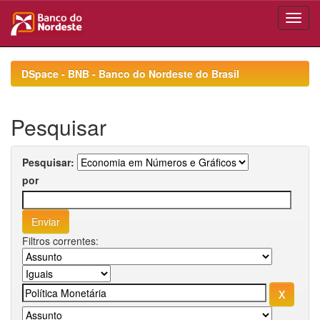
Skip
navigation
DSpace - BNB - Banco do Nordeste do Brasil
Pesquisar
Pesquisar:
por
Filtros correntes: