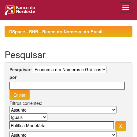
Skip
navigation
DSpace - BNB - Banco do Nordeste do Brasil
Pesquisar
Pesquisar:
por
Filtros correntes: