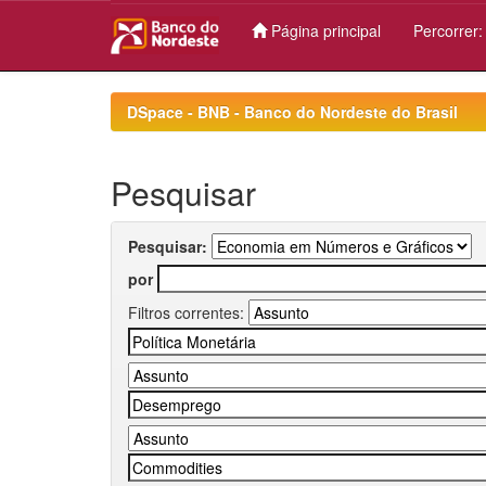
Página principal
Percorrer
Skip
navigation
DSpace - BNB - Banco do Nordeste do Brasil
Pesquisar
Pesquisar:
por
Filtros correntes: