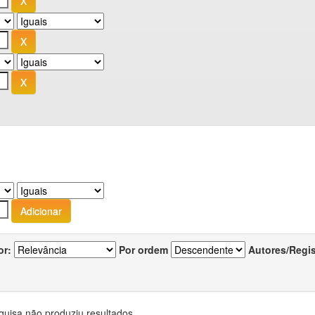
or:
Por ordem
Autores/Regi
quisa não produziu resultados.