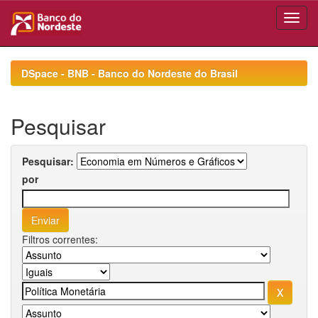
Skip
navigation
DSpace - BNB - Banco do Nordeste do Brasil
Pesquisar
Pesquisar:
por
Filtros correntes: