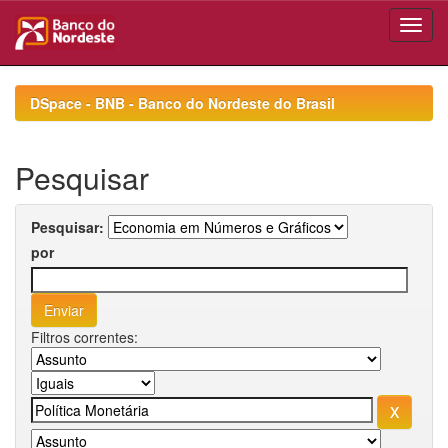
Skip
navigation
DSpace - BNB - Banco do Nordeste do Brasil
Pesquisar
Pesquisar:
por
Filtros correntes: