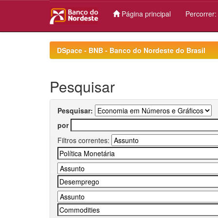
Página principal
Percorrer
Skip
navigation
DSpace - BNB - Banco do Nordeste do Brasil
Pesquisar
Pesquisar:
por
Filtros correntes: