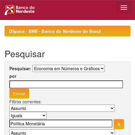
Skip
navigation
DSpace - BNB - Banco do Nordeste do Brasil
Pesquisar
Pesquisar:
por
Filtros correntes: