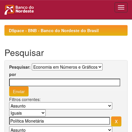
Skip
navigation
DSpace - BNB - Banco do Nordeste do Brasil
Pesquisar
Pesquisar:
por
Filtros correntes: