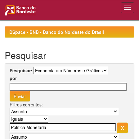
Skip
navigation
DSpace - BNB - Banco do Nordeste do Brasil
Pesquisar
Pesquisar:
por
Filtros correntes: