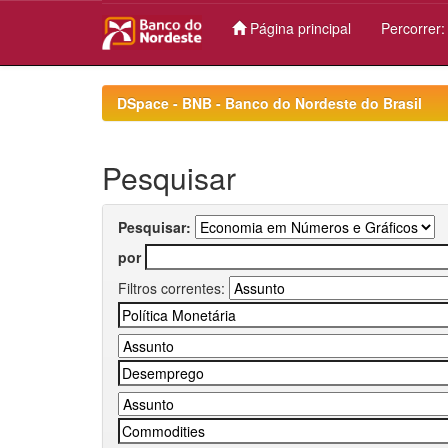
Página principal
Percorrer
Skip
navigation
DSpace - BNB - Banco do Nordeste do Brasil
Pesquisar
Pesquisar:
por
Filtros correntes: