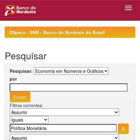
Skip
navigation
DSpace - BNB - Banco do Nordeste do Brasil
Pesquisar
Pesquisar:
por
Filtros correntes: