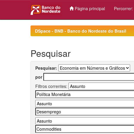
Página principal
Percorrer
Skip
navigation
DSpace - BNB - Banco do Nordeste do Brasil
Pesquisar
Pesquisar:
por
Filtros correntes: