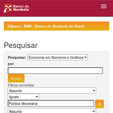
Skip
navigation
DSpace - BNB - Banco do Nordeste do Brasil
Pesquisar
Pesquisar:
por
Filtros correntes: