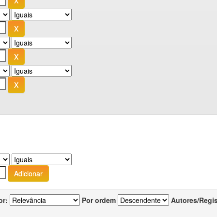
or:
Por ordem
Autores/Regi