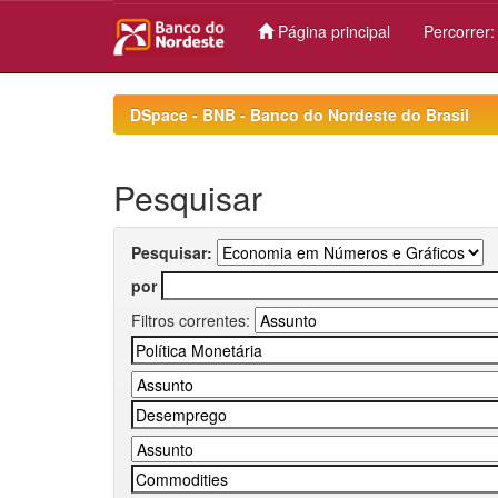
Página principal
Percorrer
Skip
navigation
DSpace - BNB - Banco do Nordeste do Brasil
Pesquisar
Pesquisar:
por
Filtros correntes: