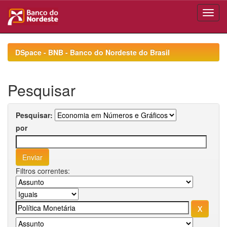
Skip
navigation
DSpace - BNB - Banco do Nordeste do Brasil
Pesquisar
Pesquisar:
por
Filtros correntes: