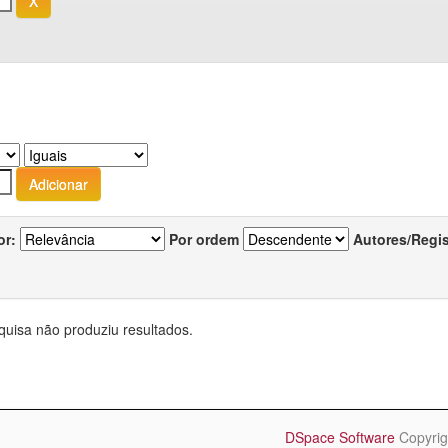
or:
Por ordem
Autores/Regi
quisa não produziu resultados.
DSpace Software
Copyrig