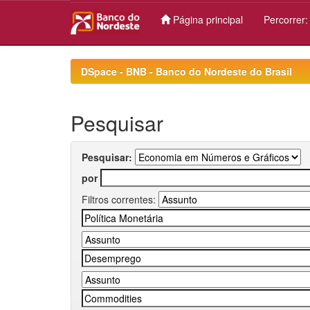
Página principal
Percorrer
Skip
navigation
DSpace - BNB - Banco do Nordeste do Brasil
Pesquisar
Pesquisar:
por
Filtros correntes: