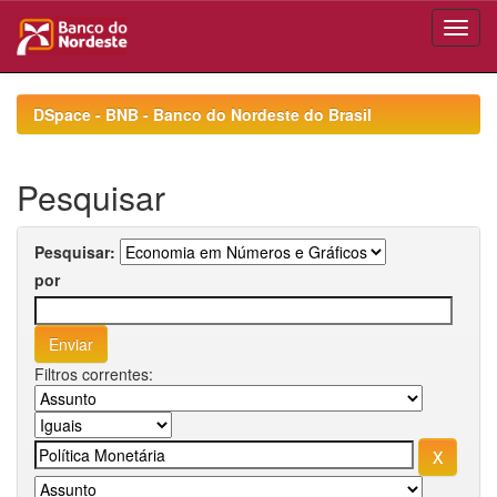
Skip
navigation
DSpace - BNB - Banco do Nordeste do Brasil
Pesquisar
Pesquisar:
por
Filtros correntes: