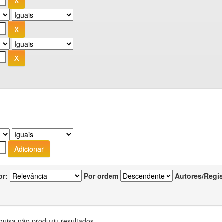
or:
Por ordem
Autores/Regi
quisa não produziu resultados.