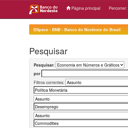
Página principal
Percorrer
Skip
navigation
DSpace - BNB - Banco do Nordeste do Brasil
Pesquisar
Pesquisar:
por
Filtros correntes: