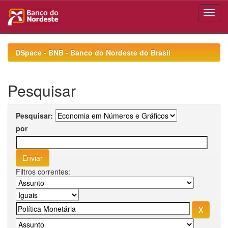
Skip
navigation
DSpace - BNB - Banco do Nordeste do Brasil
Pesquisar
Pesquisar:
por
Filtros correntes: