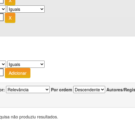
or:
Por ordem
Autores/Regi
quisa não produziu resultados.