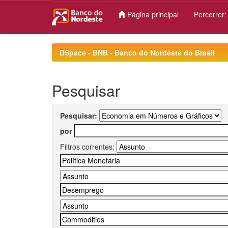
Página principal
Percorrer
Skip
navigation
DSpace - BNB - Banco do Nordeste do Brasil
Pesquisar
Pesquisar:
por
Filtros correntes: